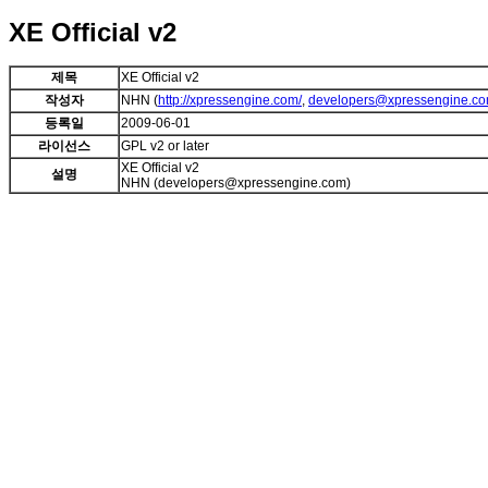
XE Official v2
제목
XE Official v2
작성자
NHN (
http://xpressengine.com/
,
developers@xpressengine.c
등록일
2009-06-01
라이선스
GPL v2 or later
XE Official v2
설명
NHN (developers@xpressengine.com)